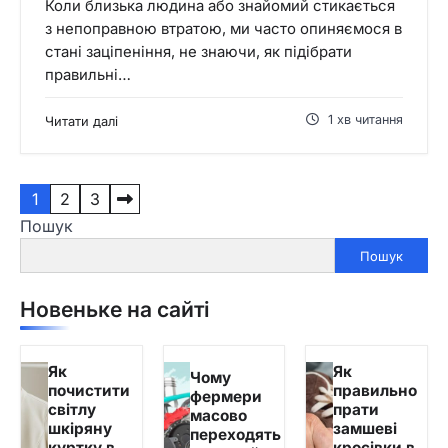
Коли близька людина або знайомий стикається
з непоправною втратою, ми часто опиняємося в
стані заціпеніння, не знаючи, як підібрати
правильні…
1 хв читання
Читати далі
Пагінація
1
2
3
Пошук
записів
Пошук
Новеньке на сайті
Як
Як
Чому
почистити
правильно
фермери
світлу
прати
масово
шкіряну
замшеві
переходять
куртку в
кросівки в