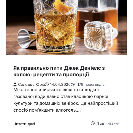
Як правильно пити Джек Деніелс з
колою: рецепти та пропорції
Солодов Юрій
14.04.2026
179 переглядів
Мікс теннессійського віскі та солодкої
газованої води давно став класикою барної
культури та домашніх вечірок. Це найпростіший
спосіб пом’якшити алкоголь,…
1 хв читання
Читати далі