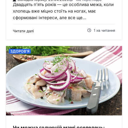
Двадцять п’ять років — це особлива межа, коли
хлопець вже міцно стоїть на ногах, має
сформовані інтереси, але все ще…
1 хв читання
Читати далі
ЗДОРОВʼЯ
Чи можна годуючій мамі оселедець: