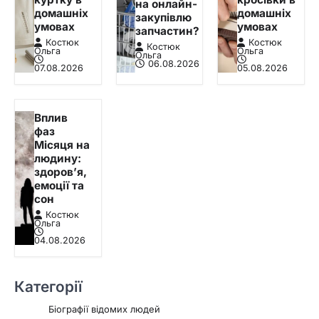
на онлайн-
домашніх
домашніх
закупівлю
умовах
умовах
запчастин?
Костюк
Костюк
Костюк
Ольга
Ольга
Ольга
06.08.2026
07.08.2026
05.08.2026
Вплив
фаз
Місяця на
людину:
здоров’я,
емоції та
сон
Костюк
Ольга
04.08.2026
Категорії
Біографії відомих людей