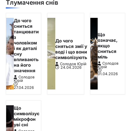
Тлумачення снів
До чого
сниться
танцювати
Що
з
означає,
До чого
чоловіком
якщо
сняться змії у
і як деталі
сниться
воді і що вони
сну
міль
символізують
впливають
Солодов
Солодов Юрій
на його
Юрій
24.04.2026
значення
01.04.2026
Солодов
Юрій
27.04.2026
Що
символізує
мікрофон
уві сні