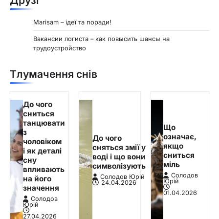
Друзі
Marisam – ідеї та поради!
Вакансии логиста – как повысить шансы на
трудоустройство
Тлумачення снів
До чого
сниться
танцювати
Що
з
означає,
До чого
чоловіком
якщо
сняться змії у
і як деталі
сниться
воді і що вони
сну
міль
символізують
впливають
Солодов
Солодов Юрій
на його
Юрій
24.04.2026
значення
01.04.2026
Солодов
Юрій
27.04.2026