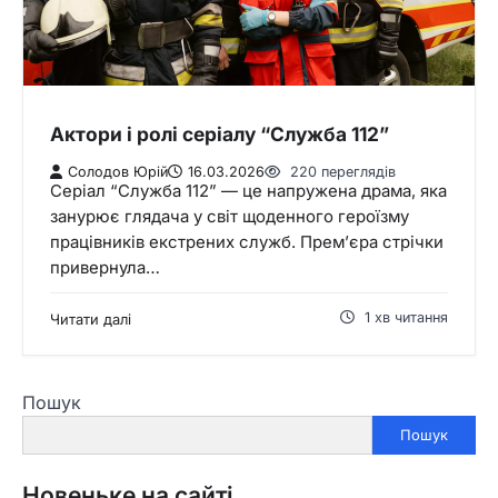
Актори і ролі серіалу “Служба 112”
Солодов Юрій
16.03.2026
220 переглядів
Серіал “Служба 112” — це напружена драма, яка
занурює глядача у світ щоденного героїзму
працівників екстрених служб. Прем’єра стрічки
привернула…
1 хв читання
Читати далі
Пошук
Пошук
Новеньке на сайті