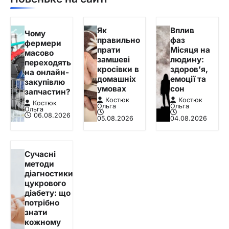
Як
Вплив
Чому
правильно
фаз
фермери
прати
Місяця на
масово
замшеві
людину:
переходять
кросівки в
здоров’я,
на онлайн-
домашніх
емоції та
закупівлю
умовах
сон
запчастин?
Костюк
Костюк
Костюк
Ольга
Ольга
Ольга
06.08.2026
05.08.2026
04.08.2026
Сучасні
методи
діагностики
цукрового
діабету: що
потрібно
знати
кожному