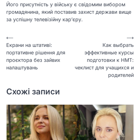
Його присутність у війську є свідомим вибором
громадянина, який поставив захист держави вище
за успішну телевізійну кар’єру.
Навігація
⟵
⟶
Екрани на штативі:
Как выбрать
записів
портативне рішення для
эффективные курсы
проєктора без зайвих
подготовки к НМТ:
налаштувань
чеклист для учащихся и
родителей
Схожі записи