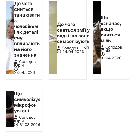
До чого
сниться
танцювати
Що
з
означає,
До чого
чоловіком
якщо
сняться змії у
і як деталі
сниться
воді і що вони
сну
міль
символізують
впливають
Солодов
Солодов Юрій
на його
Юрій
24.04.2026
значення
01.04.2026
Солодов
Юрій
27.04.2026
Що
символізує
мікрофон
уві сні
Солодов
Юрій
31.03.2026