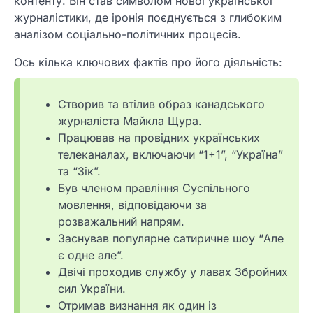
контенту. Він став символом нової української
журналістики, де іронія поєднується з глибоким
аналізом соціально-політичних процесів.
Ось кілька ключових фактів про його діяльність:
Створив та втілив образ канадського
журналіста Майкла Щура.
Працював на провідних українських
телеканалах, включаючи “1+1”, “Україна”
та “Зік”.
Був членом правління Суспільного
мовлення, відповідаючи за
розважальний напрям.
Заснував популярне сатиричне шоу “Але
є одне але”.
Двічі проходив службу у лавах Збройних
сил України.
Отримав визнання як один із