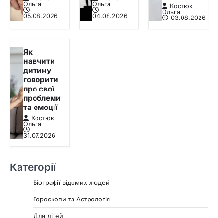
Ольга
Ольга
Костюк
Ольга
05.08.2026
04.08.2026
03.08.2026
Як
навчити
дитину
говорити
про свої
проблеми
та емоції
Костюк
Ольга
31.07.2026
Категорії
Біографії відомих людей
Гороскопи та Астрологія
Для дітей