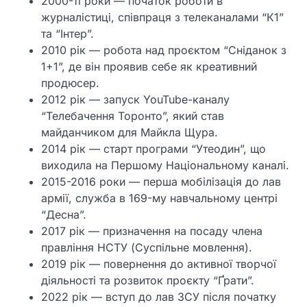
2000-ті роки — початок роботи в
журналістиці, співпраця з телеканалами “К1”
та “Інтер”.
2010 рік — робота над проєктом “Сніданок з
1+1”, де він проявив себе як креативний
продюсер.
2012 рік — запуск YouTube-каналу
“Телебачення Торонто”, який став
майданчиком для Майкла Щура.
2014 рік — старт програми “Утеодин”, що
виходила на Першому Національному каналі.
2015-2016 роки — перша мобілізація до лав
армії, служба в 169-му навчальному центрі
“Десна”.
2017 рік — призначення на посаду члена
правління НСТУ (Суспільне мовлення).
2019 рік — повернення до активної творчої
діяльності та розвиток проєкту “Ґрати”.
2022 рік — вступ до лав ЗСУ після початку