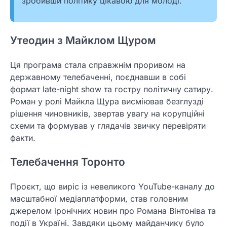
зробивши політику цікавою для молоді.
Утеодин з Майклом Щуром
Ця програма стала справжнім проривом на
державному телебаченні, поєднавши в собі
формат late-night show та гостру політичну сатиру.
Роман у ролі Майкла Щура висміював безглузді
рішення чиновників, звертав увагу на корупційні
схеми та формував у глядачів звичку перевіряти
факти.
Телебачення Торонто
Проєкт, що виріс із невеликого YouTube-каналу до
масштабної медіаплатформи, став головним
джерелом іронічних новин про Романа Вінтоніва та
події в Україні. Завдяки цьому майданчику було