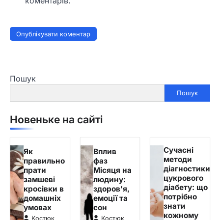
коментарів.
Пошук
Пошук
Новеньке на сайті
Сучасні
Як
Вплив
методи
правильно
фаз
діагностики
прати
Місяця на
цукрового
замшеві
людину:
діабету: що
кросівки в
здоров’я,
потрібно
домашніх
емоції та
знати
умовах
сон
кожному
Костюк
Костюк