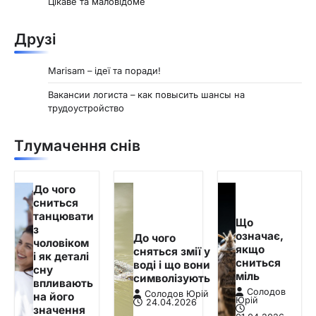
Цікаве та маловідоме
Друзі
Marisam – ідеї та поради!
Вакансии логиста – как повысить шансы на
трудоустройство
Тлумачення снів
До чого
сниться
танцювати
Що
з
означає,
До чого
чоловіком
якщо
сняться змії у
і як деталі
сниться
воді і що вони
сну
міль
символізують
впливають
Солодов
Солодов Юрій
на його
Юрій
24.04.2026
значення