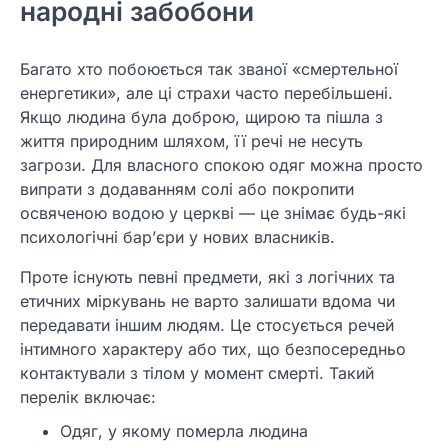
народні забобони
Багато хто побоюється так званої «смертельної
енергетики», але ці страхи часто перебільшені.
Якщо людина була доброю, щирою та пішла з
життя природним шляхом, її речі не несуть
загрози. Для власного спокою одяг можна просто
випрати з додаванням солі або покропити
освяченою водою у церкві — це знімає будь-які
психологічні бар’єри у нових власників.
Проте існують певні предмети, які з логічних та
етичних міркувань не варто залишати вдома чи
передавати іншим людям. Це стосується речей
інтимного характеру або тих, що безпосередньо
контактували з тілом у момент смерті. Такий
перелік включає:
Одяг, у якому померла людина