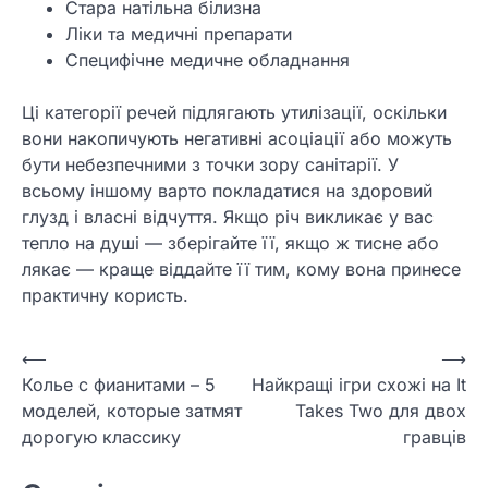
Стара натільна білизна
Ліки та медичні препарати
Специфічне медичне обладнання
Ці категорії речей підлягають утилізації, оскільки
вони накопичують негативні асоціації або можуть
бути небезпечними з точки зору санітарії. У
всьому іншому варто покладатися на здоровий
глузд і власні відчуття. Якщо річ викликає у вас
тепло на душі — зберігайте її, якщо ж тисне або
лякає — краще віддайте її тим, кому вона принесе
практичну користь.
Навігація
⟵
⟶
Колье с фианитами – 5
Найкращі ігри схожі на It
записів
моделей, которые затмят
Takes Two для двох
дорогую классику
гравців