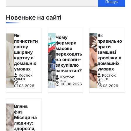
Пошук
Новеньке на сайті
Як
Як
Чому
почистити
правильно
фермери
світлу
прати
масово
шкіряну
замшеві
переходять
куртку в
кросівки в
на онлайн-
домашніх
домашніх
закупівлю
умовах
умовах
запчастин?
Костюк
Костюк
Костюк
Ольга
Ольга
Ольга
06.08.2026
07.08.2026
05.08.2026
Вплив
фаз
Місяця на
людину:
здоров’я,