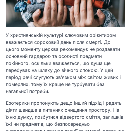
У християнській культурі ключовим орієнтиром
вважається сороковий день після смерті. До
цього моменту церква рекомендує не роздавати
основний гардероб та особисті предмети
покійного, оскільки вважається, що душа ще
перебуває на шляху до вічного спокою. У цей
період речі слугують зв’язком між світом живих і
померлих, тому їх краще не турбувати без
нагальної потреби.
Езотерики пропонують дещо інший підхід і радять
діяти швидше в питаннях очищення простору. На
їхню думку, позбутися відвертого сміття, залишків
їжі чи предметів, що безпосередньо
супроводжували процес агонії та смерті, варто ще