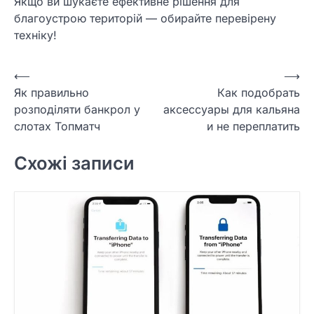
Якщо ви шукаєте ефективне рішення для
благоустрою територій — обирайте перевірену
техніку!
Навігація
⟵
⟶
Як правильно
Как подобрать
записів
розподіляти банкрол у
аксессуары для кальяна
слотах Топматч
и не переплатить
Схожі записи