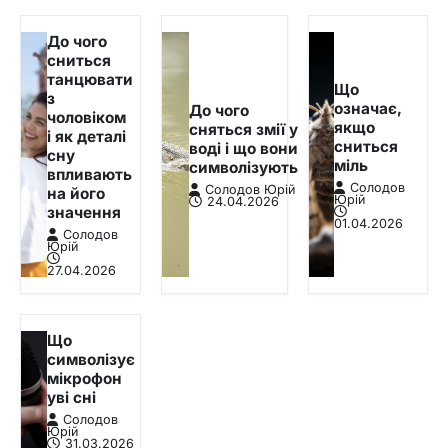
До чого
сниться
танцювати
Що
з
означає,
До чого
чоловіком
якщо
сняться змії у
і як деталі
сниться
воді і що вони
сну
міль
символізують
впливають
Солодов
Солодов Юрій
на його
Юрій
24.04.2026
значення
01.04.2026
Солодов
Юрій
27.04.2026
Що
символізує
мікрофон
уві сні
Солодов
Юрій
31.03.2026