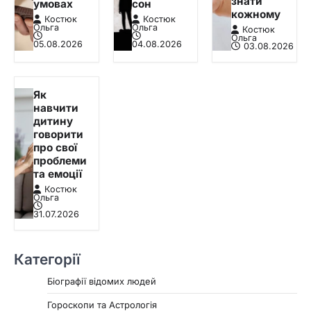
знати
умовах
сон
кожному
Костюк
Костюк
Ольга
Ольга
Костюк
Ольга
05.08.2026
04.08.2026
03.08.2026
Як
навчити
дитину
говорити
про свої
проблеми
та емоції
Костюк
Ольга
31.07.2026
Категорії
Біографії відомих людей
Гороскопи та Астрологія