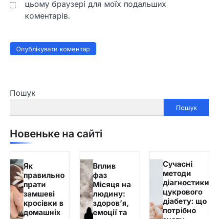
цьому браузері для моїх подальших
коментарів.
Пошук
Пошук
Новеньке на сайті
Сучасні
Як
Вплив
методи
правильно
фаз
діагностики
прати
Місяця на
цукрового
замшеві
людину:
діабету: що
кросівки в
здоров’я,
потрібно
домашніх
емоції та