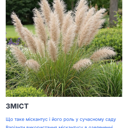
ЗМІСТ
Що таке міскантус і його роль у сучасному саду
Варіанти використання міскантусу в озелененні