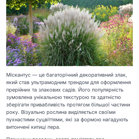
Міскантус — це багаторічний декоративний злак,
який став ультрамодним трендом для оформлення
прерійних та злакових садів. Його популярність
зумовлена унікальною текстурою та здатністю
зберігати привабливість протягом більшої частини
року. Візуально рослина виділяється своїми
пухнастими суцвіттями, які за формою нагадують
витончені китиці пера.