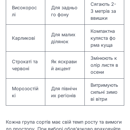
Сягають 2-
Високорос
Для задньо
3 метрів за
лі
го фону
ввишки
Компактна
Для малих
Карликові
куляста фо
ділянок
рма куща
Змінюють к
Строкаті та
Як яскрави
олір листя в
червоні
й акцент
осени
Витримують
Морозостій
Для північн
сильні зимо
кі
их регіонів
ві вітри
Кожна група сортів має свій темп росту та вимоги
до простору. При виборі обов’язково враховуйте