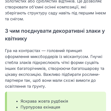
золотистих або сріблястих відтінків. Це дозволяє
створювати об’ємні осінні композиції, які
зберігають структуру саду навіть під першим інеєм
та снігом.
З чим поєднувати декоративні злаки у
квітнику
Гра на контрастах — головний принцип
оформлення миксбордерів із міскантусом. Гнучкі
стебла злаків підкреслюють чіткі форми суцвіть
інших багаторічників, створюючи багатошарову та
цікаву експозицію. Важливо підбирати рослини-
партнери так, щоб вони мали схожі вимоги до
освітлення та ґрунту.
Яскрава жовта рудбекія
Пурпурова ехінацея