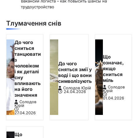
Вакансии логиста – как повысить шансы на
трудоустройство
Тлумачення снів
До чого
сниться
танцювати
Що
з
означає,
До чого
чоловіком
якщо
сняться змії у
і як деталі
сниться
воді і що вони
сну
міль
символізують
впливають
Солодов
Солодов Юрій
на його
Юрій
24.04.2026
значення
01.04.2026
Солодов
Юрій
27.04.2026
Що