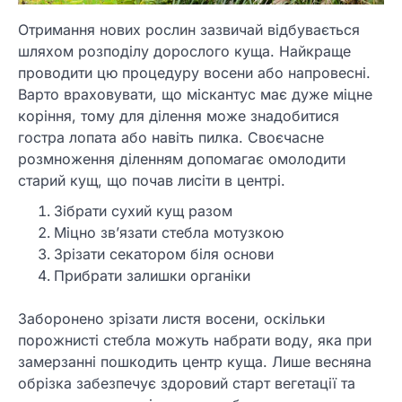
Отримання нових рослин зазвичай відбувається
шляхом розподілу дорослого куща. Найкраще
проводити цю процедуру восени або напровесні.
Варто враховувати, що міскантус має дуже міцне
коріння, тому для ділення може знадобитися
гостра лопата або навіть пилка. Своєчасне
розмноження діленням допомагає омолодити
старий кущ, що почав лисіти в центрі.
Зібрати сухий кущ разом
Міцно зв’язати стебла мотузкою
Зрізати секатором біля основи
Прибрати залишки органіки
Заборонено зрізати листя восени, оскільки
порожнисті стебла можуть набрати воду, яка при
замерзанні пошкодить центр куща. Лише весняна
обрізка забезпечує здоровий старт вегетації та