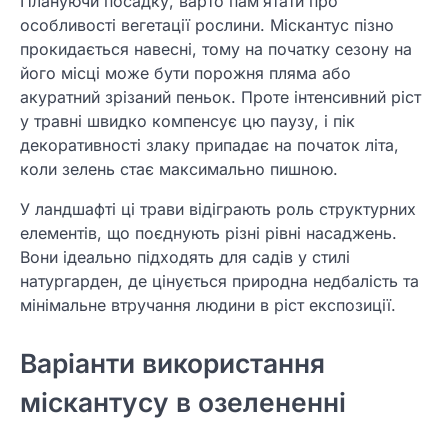
Плануючи посадку, варто пам’ятати про
особливості вегетації рослини. Міскантус пізно
прокидається навесні, тому на початку сезону на
його місці може бути порожня пляма або
акуратний зрізаний пеньок. Проте інтенсивний ріст
у травні швидко компенсує цю паузу, і пік
декоративності злаку припадає на початок літа,
коли зелень стає максимально пишною.
У ландшафті ці трави відіграють роль структурних
елементів, що поєднують різні рівні насаджень.
Вони ідеально підходять для садів у стилі
натургарден, де цінується природна недбалість та
мінімальне втручання людини в ріст експозиції.
Варіанти використання
міскантусу в озелененні