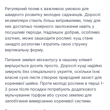
Регулярний полив є важливою умовою для
швидкого розвитку молодих саджанців. Дорослі
екземпляри стають більш витривалими, тому для
них достатньо помірного зволоження навіть у
посушливі періоди. Надлишок добрив, особливо
азотних, може зашкодити рослині: кущ стане
занадто розлогим і втратить свою струнку
вертикальну форму.
Питання зимівлі міскантусу в нашому кліматі
вирішується досить просто. Дорослі кущі надійно
зимують без спеціального укриття, оскільки їхнє
власне сухе листя створює природний захист для
кореневої шийки. Проте молоді рослини в перші 1-
2 роки після посадки потребують додаткового
мульчування торфом або сухою землею для
запобігання вимерзанню кореневої системи.