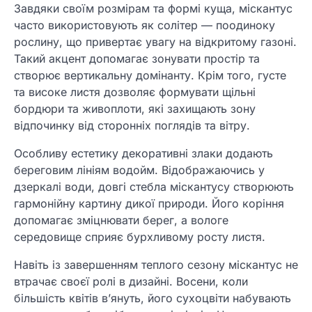
Завдяки своїм розмірам та формі куща, міскантус
часто використовують як солітер — поодиноку
рослину, що привертає увагу на відкритому газоні.
Такий акцент допомагає зонувати простір та
створює вертикальну домінанту. Крім того, густе
та високе листя дозволяє формувати щільні
бордюри та живоплоти, які захищають зону
відпочинку від сторонніх поглядів та вітру.
Особливу естетику декоративні злаки додають
береговим лініям водойм. Відображаючись у
дзеркалі води, довгі стебла міскантусу створюють
гармонійну картину дикої природи. Його коріння
допомагає зміцнювати берег, а вологе
середовище сприяє бурхливому росту листя.
Навіть із завершенням теплого сезону міскантус не
втрачає своєї ролі в дизайні. Восени, коли
більшість квітів в’януть, його сухоцвіти набувають