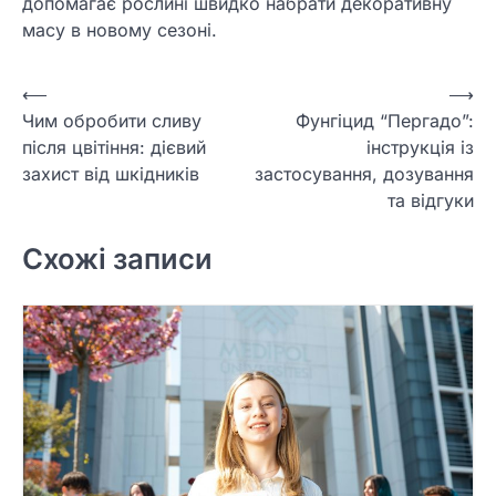
допомагає рослині швидко набрати декоративну
масу в новому сезоні.
Навігація
⟵
⟶
Чим обробити сливу
Фунгіцид “Пергадо”:
записів
після цвітіння: дієвий
інструкція із
захист від шкідників
застосування, дозування
та відгуки
Схожі записи