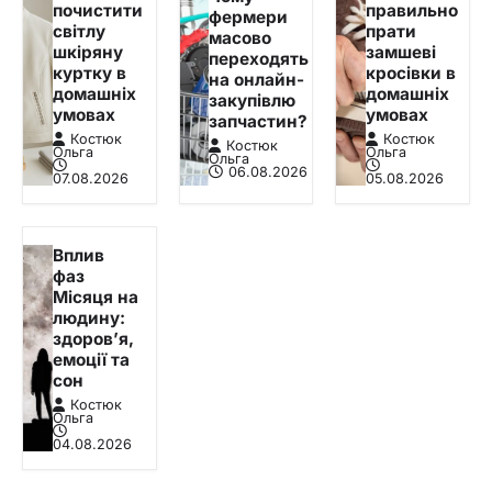
почистити
правильно
фермери
світлу
прати
масово
шкіряну
замшеві
переходять
куртку в
кросівки в
на онлайн-
домашніх
домашніх
закупівлю
умовах
умовах
запчастин?
Костюк
Костюк
Костюк
Ольга
Ольга
Ольга
06.08.2026
07.08.2026
05.08.2026
Вплив
фаз
Місяця на
людину:
здоров’я,
емоції та
сон
Костюк
Ольга
04.08.2026