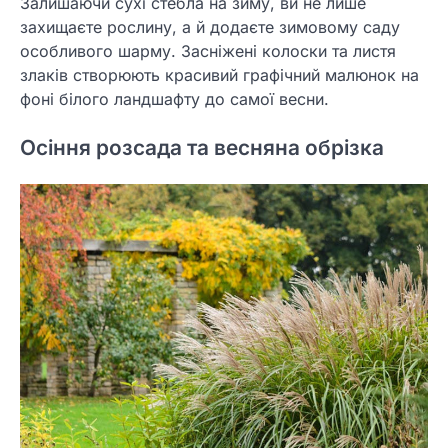
Залишаючи сухі стебла на зиму, ви не лише
захищаєте рослину, а й додаєте зимовому саду
особливого шарму. Засніжені колоски та листя
злаків створюють красивий графічний малюнок на
фоні білого ландшафту до самої весни.
Осіння розсада та весняна обрізка