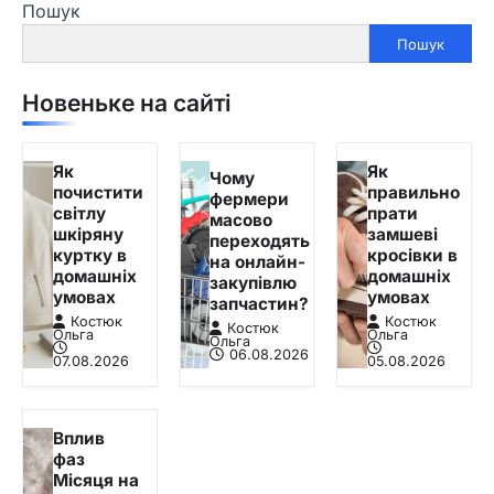
Пошук
Пошук
Новеньке на сайті
Як
Як
Чому
почистити
правильно
фермери
світлу
прати
масово
шкіряну
замшеві
переходять
куртку в
кросівки в
на онлайн-
домашніх
домашніх
закупівлю
умовах
умовах
запчастин?
Костюк
Костюк
Костюк
Ольга
Ольга
Ольга
06.08.2026
07.08.2026
05.08.2026
Вплив
фаз
Місяця на