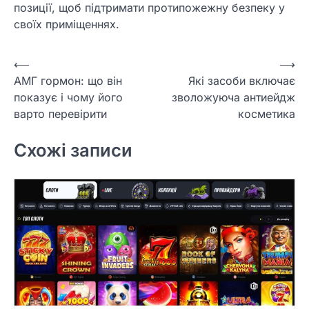
позиції, щоб підтримати протипожежну безпеку у
своїх приміщеннях.
Навігація
⟵
⟶
АМГ гормон: що він
Які засоби включає
записів
показує і чому його
зволожуюча антиейдж
варто перевірити
косметика
Схожі записи