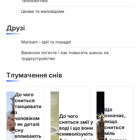
Технологічно
Цікаве та маловідоме
Друзі
Marisam – ідеї та поради!
Вакансии логиста – как повысить шансы на
трудоустройство
Тлумачення снів
До чого
сниться
танцювати
Що
з
означає,
До чого
чоловіком
якщо
сняться змії у
і як деталі
сниться
воді і що вони
сну
міль
символізують
впливають