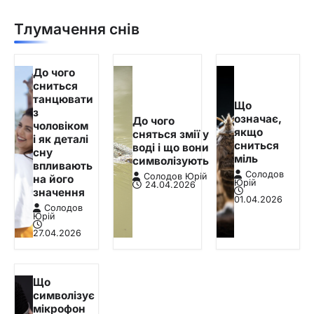
Тлумачення снів
До чого
сниться
танцювати
Що
з
означає,
До чого
чоловіком
якщо
сняться змії у
і як деталі
сниться
воді і що вони
сну
міль
символізують
впливають
Солодов
Солодов Юрій
на його
Юрій
24.04.2026
значення
01.04.2026
Солодов
Юрій
27.04.2026
Що
символізує
мікрофон