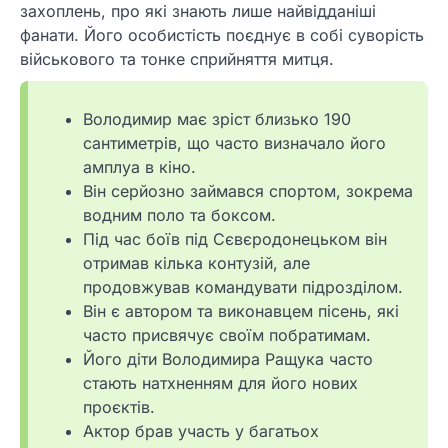
захоплень, про які знають лише найвідданіші
фанати. Його особистість поєднує в собі суворість
військового та тонке сприйняття митця.
Володимир має зріст близько 190
сантиметрів, що часто визначало його
амплуа в кіно.
Він серйозно займався спортом, зокрема
водним поло та боксом.
Під час боїв під Сєвєродонецьком він
отримав кілька контузій, але
продовжував командувати підрозділом.
Він є автором та виконавцем пісень, які
часто присвячує своїм побратимам.
Його діти Володимира Ращука часто
стають натхненням для його нових
проєктів.
Актор брав участь у багатьох