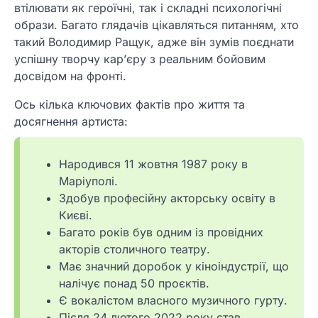
втілювати як героїчні, так і складні психологічні
образи. Багато глядачів цікавляться питанням, хто
такий Володимир Ращук, адже він зумів поєднати
успішну творчу кар’єру з реальним бойовим
досвідом на фронті.
Ось кілька ключових фактів про життя та
досягнення артиста:
Народився 11 жовтня 1987 року в
Маріуполі.
Здобув професійну акторську освіту в
Києві.
Багато років був одним із провідних
акторів столичного театру.
Має значний доробок у кіноіндустрії, що
налічує понад 50 проєктів.
Є вокалістом власного музичного гурту.
Після 24 лютого 2022 року став