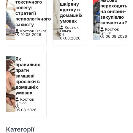
масово
токсичного
шкіряну
переходять
колегу:
куртку в
на онлайн-
стратегії
домашніх
закупівлю
психологічного
умовах
запчастин?
захисту
Костюк
Костюк
Костюк Ольга
Ольга
Ольга
10.08.2026
06.08.2026
07.08.2026
Як
правильно
прати
замшеві
кросівки в
домашніх
умовах
Костюк
Ольга
05.08.2026
Категорії