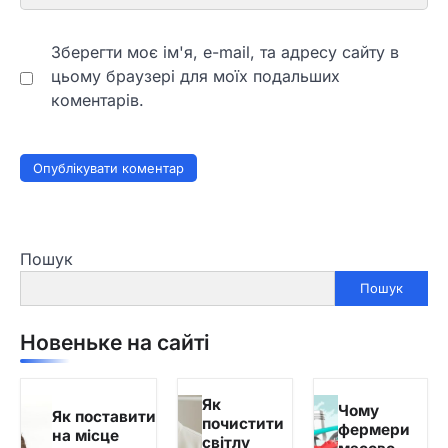
Зберегти моє ім'я, e-mail, та адресу сайту в
цьому браузері для моїх подальших
коментарів.
Пошук
Пошук
Новеньке на сайті
Як
Чому
Як поставити
почистити
фермери
на місце
світлу