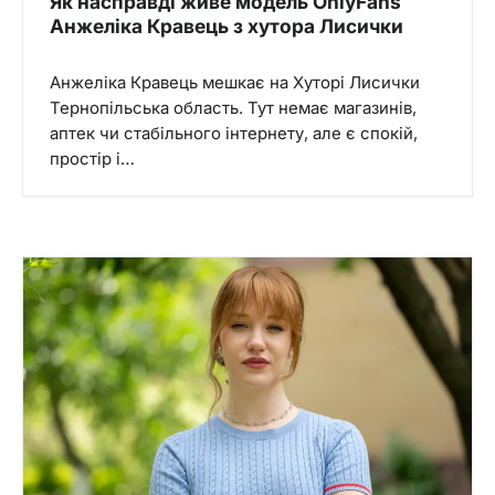
Як насправді живе модель OnlyFans
Анжеліка Кравець з хутора Лисички
Анжеліка Кравець мешкає на Хуторі Лисички
Тернопільська область. Тут немає магазинів,
аптек чи стабільного інтернету, але є спокій,
простір і…