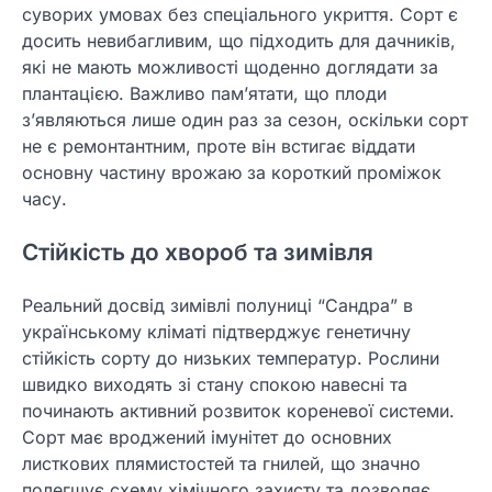
суворих умовах без спеціального укриття. Сорт є
досить невибагливим, що підходить для дачників,
які не мають можливості щоденно доглядати за
плантацією. Важливо пам’ятати, що плоди
з’являються лише один раз за сезон, оскільки сорт
не є ремонтантним, проте він встигає віддати
основну частину врожаю за короткий проміжок
часу.
Стійкість до хвороб та зимівля
Реальний досвід зимівлі полуниці “Сандра” в
українському кліматі підтверджує генетичну
стійкість сорту до низьких температур. Рослини
швидко виходять зі стану спокою навесні та
починають активний розвиток кореневої системи.
Сорт має вроджений імунітет до основних
листкових плямистостей та гнилей, що значно
полегшує схему хімічного захисту та дозволяє