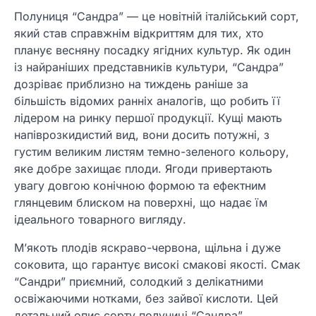
Полуниця “Сандра” — це новітній італійський сорт,
який став справжнім відкриттям для тих, хто
планує весняну посадку ягідних культур. Як один
із найраніших представників культури, “Сандра”
дозріває приблизно на тиждень раніше за
більшість відомих ранніх аналогів, що робить її
лідером на ринку першої продукції. Кущі мають
напіврозкидистий вид, вони досить потужні, з
густим великим листям темно-зеленого кольору,
яке добре захищає плоди. Ягоди привертають
увагу довгою конічною формою та ефектним
глянцевим блиском на поверхні, що надає їм
ідеального товарного вигляду.
М’якоть плодів яскраво-червона, щільна і дуже
соковита, що гарантує високі смакові якості. Смак
“Сандри” приємний, солодкий з делікатними
освіжаючими нотками, без зайвої кислоти. Цей
детальний опис сорту полуниці “Сандра”