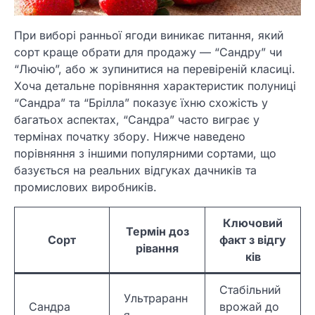
При виборі ранньої ягоди виникає питання, який
сорт краще обрати для продажу — “Сандру” чи
“Лючію”, або ж зупинитися на перевіреній класиці.
Хоча детальне порівняння характеристик полуниці
“Сандра” та “Брілла” показує їхню схожість у
багатьох аспектах, “Сандра” часто виграє у
термінах початку збору. Нижче наведено
порівняння з іншими популярними сортами, що
базується на реальних відгуках дачників та
промислових виробників.
Ключовий
Термін доз
Сорт
факт з відгу
рівання
ків
Стабільний
Ультраранн
Сандра
врожай до