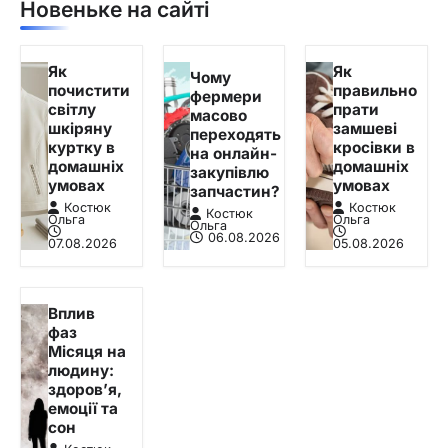
Новеньке на сайті
Як
Як
Чому
почистити
правильно
фермери
світлу
прати
масово
шкіряну
замшеві
переходять
куртку в
кросівки в
на онлайн-
домашніх
домашніх
закупівлю
умовах
умовах
запчастин?
Костюк
Костюк
Костюк
Ольга
Ольга
Ольга
06.08.2026
07.08.2026
05.08.2026
Вплив
фаз
Місяця на
людину:
здоров’я,
емоції та
сон