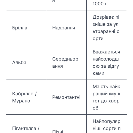
я
1000 г
Дозріває пі
зніше за ул
Брілла
Надрання
ьтраранні с
орти
Вважається
Середньор
найсолодш
Альба
ання
ою за відгу
ками
Мають найк
Кабрілло /
ращий імуні
Ремонтантні
Мурано
тет до хвор
об
Найпопуляр
Гігантелла /
ніші сорти п
Пізні