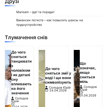
Друзі
Marisam – ідеї та поради!
Вакансии логиста – как повысить шансы на
трудоустройство
Тлумачення снів
До чого
сниться
танцювати
Що
з
означає,
До чого
чоловіком
якщо
сняться змії у
і як деталі
сниться
воді і що вони
сну
міль
символізують
впливають
Солодов
Солодов Юрій
на його
Юрій
24.04.2026
значення
01.04.2026
Солодов
Юрій
27.04.2026