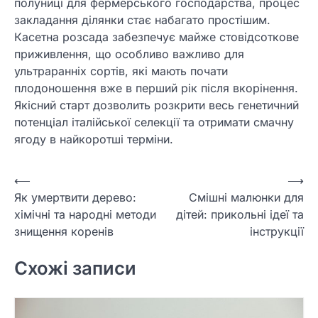
полуниці для фермерського господарства, процес
закладання ділянки стає набагато простішим.
Касетна розсада забезпечує майже стовідсоткове
приживлення, що особливо важливо для
ультраранніх сортів, які мають почати
плодоношення вже в перший рік після вкорінення.
Якісний старт дозволить розкрити весь генетичний
потенціал італійської селекції та отримати смачну
ягоду в найкоротші терміни.
Навігація
⟵
⟶
Як умертвити дерево:
Смішні малюнки для
записів
хімічні та народні методи
дітей: прикольні ідеї та
знищення коренів
інструкції
Схожі записи