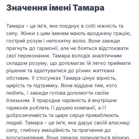
Значення імені Тамара
Тамара – це ім’я, яке поєднує в собі ніжність та
силу. Жінки з цим іменем мають вроджену грацію,
гострий розум і непохитну волю. Вони завжди
прагнуть до гармонії, але не бояться відстоювати
свої переконання. Тамара володіє аналітичним
складом розуму, що допомагає їй легко приймати
рішення та адаптуватися до різних життєвих
обставин. У стосунках Тамара цінує вірність,
щирість та підтримку. Вона віддана тим, кого
любить, і завжди готова допомогти своїм
близьким. Її природна чарівність й внутрішня
гармонія роблять її душею компанії, а її
доброзичливість та щире серце приваблюють
людей. Тамара – це ім’я, яке дарує своїй власниці
силу, глибоку емоційність та прагнення до
вдосконалення. Вона завжди залишається вірною