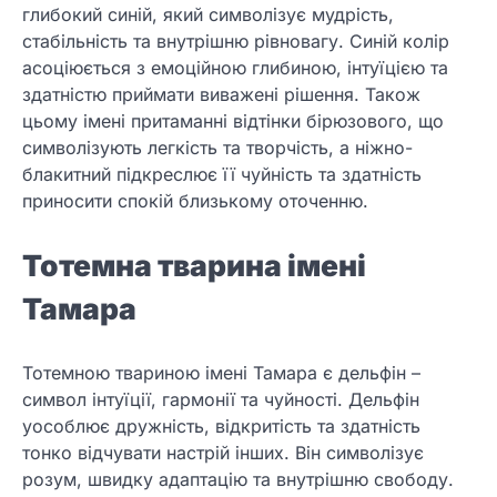
глибокий синій, який символізує мудрість,
стабільність та внутрішню рівновагу. Синій колір
асоціюється з емоційною глибиною, інтуїцією та
здатністю приймати виважені рішення. Також
цьому імені притаманні відтінки бірюзового, що
символізують легкість та творчість, а ніжно-
блакитний підкреслює її чуйність та здатність
приносити спокій близькому оточенню.
Тотемна тварина імені
Тамара
Тотемною твариною імені Тамара є дельфін –
символ інтуїції, гармонії та чуйності. Дельфін
уособлює дружність, відкритість та здатність
тонко відчувати настрій інших. Він символізує
розум, швидку адаптацію та внутрішню свободу.