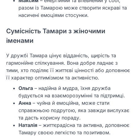
Максим
– енергійний та впевнений у собі,
разом із Тамарою може створити яскраві та
насичені емоціями стосунки.
Сумісність Тамари з жіночими
іменами
У дружбі Тамара цінує відданість, щирість та
гармонійне спілкування. Вона добре ладнає з
тими, хто поділяє її життєві цінності або доповнює
її характер оптимізмом та активністю.
Ольга
– надійна й мудра, їхня дружба
будується на взаєморозумінні та підтримці.
Анна
– чуйна й емоційна, може стати
справжньою подругою, яка завжди вислухає
та дасть корисну пораду.
Наталія
– життєрадісна та активна, доповнює
Тамару своєю легкістю та позитивом.