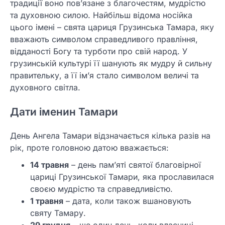
традиції воно пов’язане з благочестям, мудрістю
та духовною силою. Найбільш відома носійка
цього імені – свята цариця Грузинська Тамара, яку
вважають символом справедливого правління,
відданості Богу та турботи про свій народ. У
грузинській культурі її шанують як мудру й сильну
правительку, а її ім’я стало символом величі та
духовного світла.
Дати іменин Тамари
День Ангела Тамари відзначається кілька разів на
рік, проте головною датою вважається:
14 травня
– день пам’яті святої благовірної
цариці Грузинської Тамари, яка прославилася
своєю мудрістю та справедливістю.
1 травня
– дата, коли також вшановують
святу Тамару.