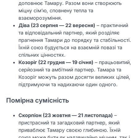
доповнює Тамару. Разом вони створюють
міцну сім’ю, сповнену тепла та
взаєморозуміння.
Діва (23 серпня — 22 вересня)
– практичний
та відповідальний партнер, який розділяє
прагнення Тамари до порядку та стабільності.
Їхній союз будується на взаємній повазі та
спільних цінностях.
Козоріг (22 грудня — 19 січня)
– працьовитий,
серйозний та амбітний партнер. Тамара та
Козоріг можуть разом досягти великих цілей,
підтримуючи та надихаючи один одного.
Помірна сумісність
Скорпіон (23 жовтня — 21 листопада)
–
пристрасний та загадковий партнер, який
приваблює Тамару своєю глибиною. Їхній
союз може бути як надзвичайно міцним, так і