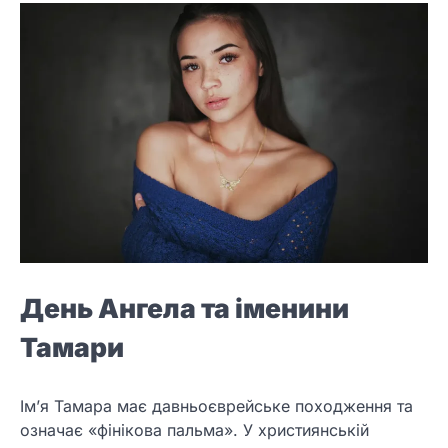
День Ангела та іменини
Тамари
Ім’я Тамара має давньоєврейське походження та
означає «фінікова пальма». У християнській