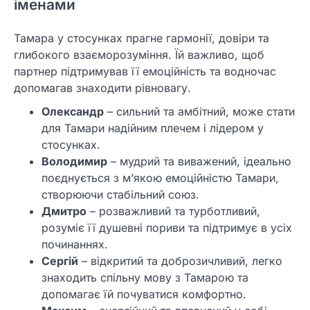
іменами
Тамара у стосунках прагне гармонії, довіри та
глибокого взаєморозуміння. Їй важливо, щоб
партнер підтримував її емоційність та водночас
допомагав знаходити рівновагу.
Олександр
– сильний та амбітний, може стати
для Тамари надійним плечем і лідером у
стосунках.
Володимир
– мудрий та виважений, ідеально
поєднується з м’якою емоційністю Тамари,
створюючи стабільний союз.
Дмитро
– розважливий та турботливий,
розуміє її душевні пориви та підтримує в усіх
починаннях.
Сергій
– відкритий та доброзичливий, легко
знаходить спільну мову з Тамарою та
допомагає їй почуватися комфортно.