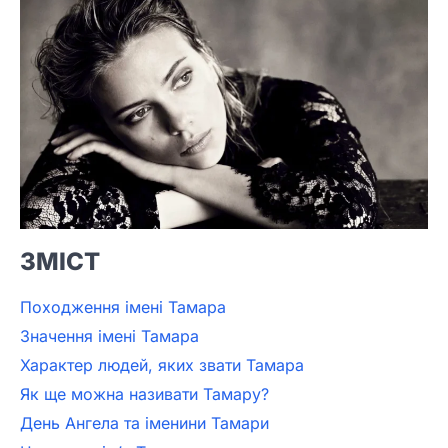
ЗМІСТ
Походження імені Тамара
Значення імені Тамара
Характер людей, яких звати Тамара
Як ще можна називати Тамару?
День Ангела та іменини Тамари