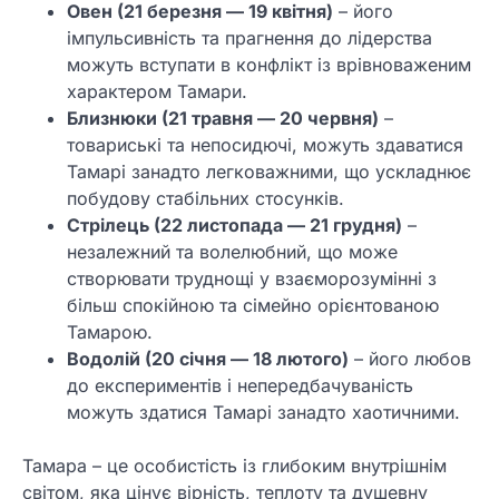
Овен (21 березня — 19 квітня)
– його
імпульсивність та прагнення до лідерства
можуть вступати в конфлікт із врівноваженим
характером Тамари.
Близнюки (21 травня — 20 червня)
–
товариські та непосидючі, можуть здаватися
Тамарі занадто легковажними, що ускладнює
побудову стабільних стосунків.
Стрілець (22 листопада — 21 грудня)
–
незалежний та волелюбний, що може
створювати труднощі у взаєморозумінні з
більш спокійною та сімейно орієнтованою
Тамарою.
Водолій (20 січня — 18 лютого)
– його любов
до експериментів і непередбачуваність
можуть здатися Тамарі занадто хаотичними.
Тамара – це особистість із глибоким внутрішнім
світом, яка цінує вірність, теплоту та душевну