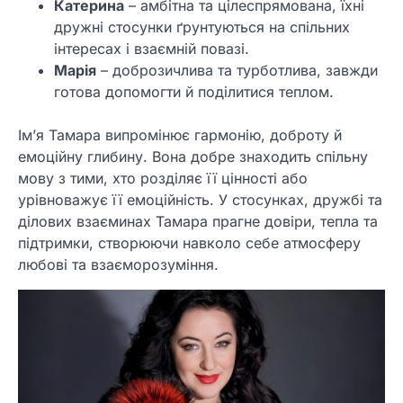
Катерина
– амбітна та цілеспрямована, їхні
дружні стосунки ґрунтуються на спільних
інтересах і взаємній повазі.
Марія
– доброзичлива та турботлива, завжди
готова допомогти й поділитися теплом.
Ім’я Тамара випромінює гармонію, доброту й
емоційну глибину. Вона добре знаходить спільну
мову з тими, хто розділяє її цінності або
урівноважує її емоційність. У стосунках, дружбі та
ділових взаєминах Тамара прагне довіри, тепла та
підтримки, створюючи навколо себе атмосферу
любові та взаєморозуміння.