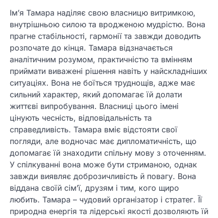
Ім’я Тамара наділяє свою власницю витримкою,
внутрішньою силою та вродженою мудрістю. Вона
прагне стабільності, гармонії та завжди доводить
розпочате до кінця. Тамара відзначається
аналітичним розумом, практичністю та вмінням
приймати виважені рішення навіть у найскладніших
ситуаціях. Вона не боїться труднощів, адже має
сильний характер, який допомагає їй долати
життєві випробування. Власниці цього імені
цінують чесність, відповідальність та
справедливість. Тамара вміє відстояти свої
погляди, але водночас має дипломатичність, що
допомагає їй знаходити спільну мову з оточенням.
У спілкуванні вона може бути стриманою, однак
завжди виявляє доброзичливість й повагу. Вона
віддана своїй сім’ї, друзям і тим, кого щиро
любить. Тамара – чудовий організатор і стратег. Її
природна енергія та лідерські якості дозволяють їй