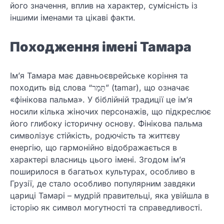
його значення, вплив на характер, сумісність із
іншими іменами та цікаві факти.
Походження імені Тамара
Ім’я Тамара має давньоєврейське коріння та
походить від слова “תָּמָר” (tamar), що означає
«фінікова пальма». У біблійній традиції це ім’я
носили кілька жіночих персонажів, що підкреслює
його глибоку історичну основу. Фінікова пальма
символізує стійкість, родючість та життєву
енергію, що гармонійно відображається в
характері власниць цього імені. Згодом ім’я
поширилося в багатьох культурах, особливо в
Грузії, де стало особливо популярним завдяки
цариці Тамарі – мудрій правительці, яка увійшла в
історію як символ могутності та справедливості.