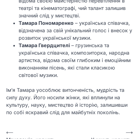
відома своєю майстерністю перевтілення в
театрі та кінематографі, чий талант залишив
значний слід у мистецтві.
Тамара Пономаренко
– українська співачка,
відзначена за свій унікальний голос і внесок у
розвиток української музики.
Тамара Гвердцителі
– грузинська та
українська співачка, композиторка, народна
артистка, відома своїм глибоким і емоційним
виконанням пісень, які стали класикою
світової музики.
Ім’я Тамара уособлює витонченість, мудрість та
силу духу. Його носили жінки, які вплинули на
культуру, науку, мистецтво й історію, залишивши
по собі яскравий слід для майбутніх поколінь.
Навігація
⟵
⟶