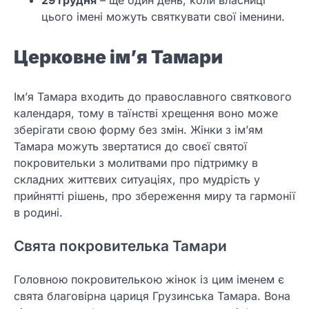
29 грудня
– ще один день, коли власниці
цього імені можуть святкувати свої іменини.
Церковне ім’я Тамари
Ім’я Тамара входить до православного святкового
календаря, тому в таїнстві хрещення воно може
зберігати свою форму без змін. Жінки з ім’ям
Тамара можуть звертатися до своєї святої
покровительки з молитвами про підтримку в
складних життєвих ситуаціях, про мудрість у
прийнятті рішень, про збереження миру та гармонії
в родині.
Свята покровителька Тамари
Головною покровителькою жінок із цим іменем є
свята благовірна цариця Грузинська Тамара. Вона