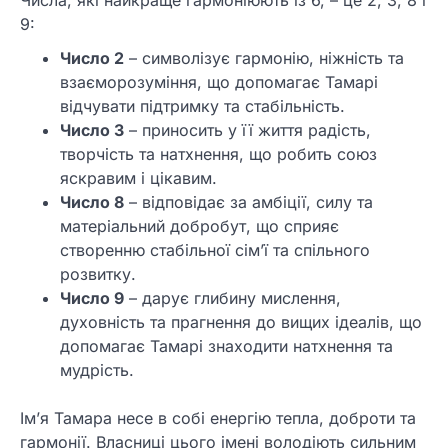
Числа, які найкраще гармоніюють із 6, – це 2, 3, 8 і
9:
Число 2
– символізує гармонію, ніжність та
взаєморозуміння, що допомагає Тамарі
відчувати підтримку та стабільність.
Число 3
– приносить у її життя радість,
творчість та натхнення, що робить союз
яскравим і цікавим.
Число 8
– відповідає за амбіції, силу та
матеріальний добробут, що сприяє
створенню стабільної сім’ї та спільного
розвитку.
Число 9
– дарує глибину мислення,
духовність та прагнення до вищих ідеалів, що
допомагає Тамарі знаходити натхнення та
мудрість.
Ім’я Тамара несе в собі енергію тепла, доброти та
гармонії. Власниці цього імені володіють сильним