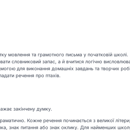
ку мовлення та грамотного письма у початковій школі.
ати словниковий запас, а й вчитися логічно висловлюва
могою для виконання домашніх завдань та творчих робі
адати речення про птахів.
ажає закінчену думку.
граматично. Кожне речення починається з великої літери, 
пка, знак питання або знак оклику. Для найменших школ