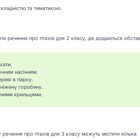
складністю та тематикою.
и речення про птахів для 2 класу, де додаються обста
хати.
ачним насінням.
реві в парку.
сніжену горобину.
тними крильцями.
у речення про птахів для 3 класу можуть містити кілька