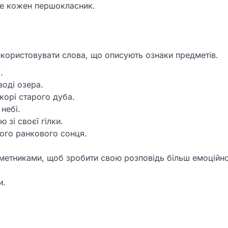
же кожен першокласник.
икористовувати слова, що описують ознаки предметів.
.
воді озера.
корі старого дуба.
небі.
 зі своєї гілки.
ного ранкового сонця.
кметниками, щоб зробити свою розповідь більш емоційн
и.