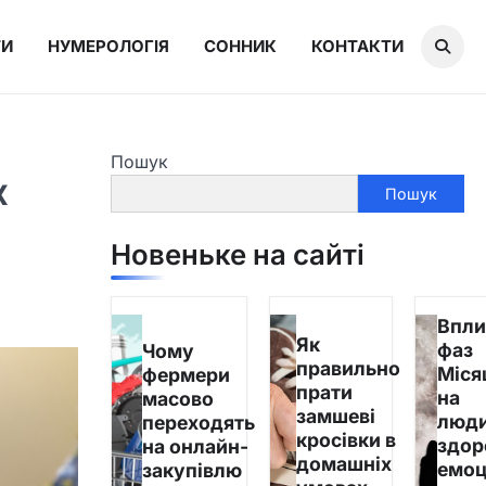
ТИ
НУМЕРОЛОГІЯ
СОННИК
КОНТАКТИ
Пошук
х
Пошук
Новеньке на сайті
Впли
Як
фаз
Чому
правильно
Міся
фермери
прати
на
масово
замшеві
люди
переходять
кросівки в
здор
на онлайн-
домашніх
емоц
закупівлю