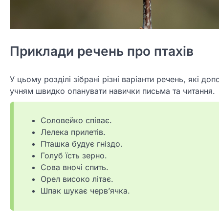
Приклади речень про птахів
У цьому розділі зібрані різні варіанти речень, які д
учням швидко опанувати навички письма та читання.
Соловейко співає.
Лелека прилетів.
Пташка будує гніздо.
Голуб їсть зерно.
Сова вночі спить.
Орел високо літає.
Шпак шукає черв’ячка.