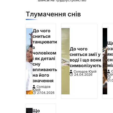
Тлумачення снів
До чого
сниться
танцювати
Щ
з
оз
До чого
чоловіком
я
сняться змії у
і як деталі
сн
воді і що вони
сну
мі
символізують
впливають
Солодов Юрій
на його
Юр
24.04.2026
значення
01.
Солодов
Юрій
27.04.2026
Що