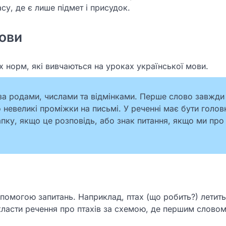
асу, де є лише підмет і присудок.
ови
 норм, які вивчаються на уроках української мови.
за родами, числами та відмінками. Перше слово завжд
 невеликі проміжки на письмі. У реченні має бути голо
апку, якщо це розповідь, або знак питання, якщо ми про
опомогою запитань. Наприклад, птах (що робить?) летить
скласти речення про птахів за схемою, де першим словом