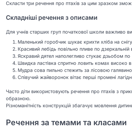
Скласти три речення про птахів за цим зразком змо
Складніші речення з описами
Для учнів старших груп початкової школи важливо в
Маленький горобчик шукає крихти хліба на снігу
Красивий лебідь повільно пливе по дзеркальній 
Яскравий дятел наполегливо стукає дзьобом по 
Швидка ластівка спритно ловить комах високо в 
Мудра сова пильно стежить за лісовою галявиною
Співучий жайворонок вітає перші промені лагід
Часто діти використовують речення про птахів з при
образною.
Різноманітність конструкцій збагачує мовлення дитин
Речення за темами та класами