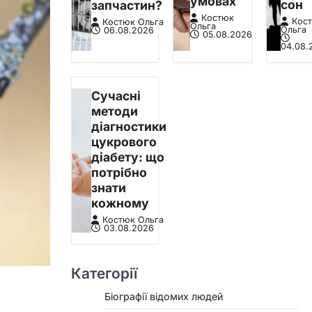
умовах
сон
запчастин?
Костюк
Кос
Костюк Ольга
Ольга
Ольга
06.08.2026
05.08.2026
04.08.
Сучасні
методи
діагностики
цукрового
діабету: що
потрібно
знати
кожному
Костюк Ольга
03.08.2026
Категорії
Біографії відомих людей