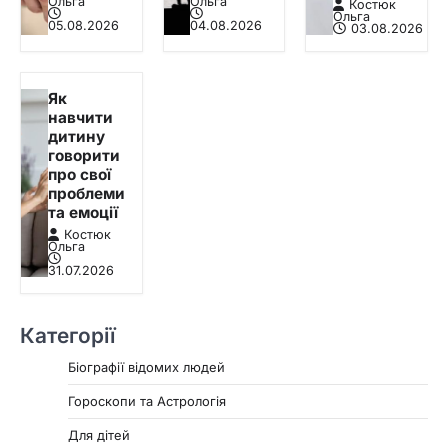
Ольга
Ольга
Костюк
Ольга
05.08.2026
04.08.2026
03.08.2026
Як
навчити
дитину
говорити
про свої
проблеми
та емоції
Костюк
Ольга
31.07.2026
Категорії
Біографії відомих людей
Гороскопи та Астрологія
Для дітей