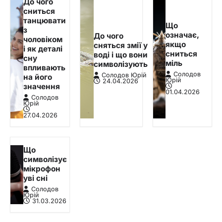
До чого
сниться
танцювати
Що
з
означає,
До чого
чоловіком
якщо
сняться змії у
і як деталі
сниться
воді і що вони
сну
міль
символізують
впливають
Солодов
Солодов Юрій
на його
Юрій
24.04.2026
значення
01.04.2026
Солодов
Юрій
27.04.2026
Що
символізує
мікрофон
уві сні
Солодов
Юрій
31.03.2026