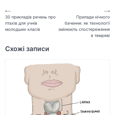
Навігація
⟵
⟶
30 прикладів речень про
Прилади нічного
записів
птахів для учнів
бачення: як технології
молодших класів
змінюють спостереження
в темряві
Схожі записи