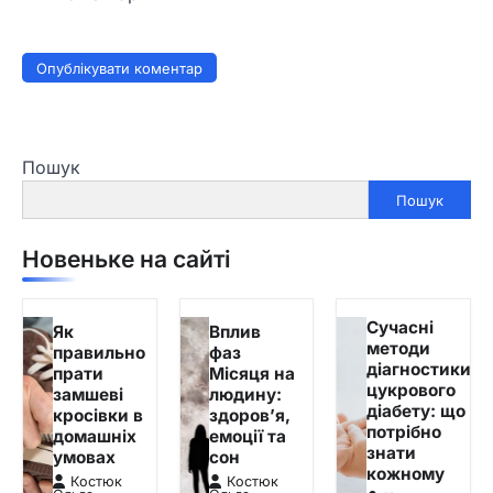
Пошук
Пошук
Новеньке на сайті
Сучасні
Як
Вплив
методи
правильно
фаз
діагностики
прати
Місяця на
цукрового
замшеві
людину:
діабету: що
кросівки в
здоров’я,
потрібно
домашніх
емоції та
знати
умовах
сон
кожному
Костюк
Костюк