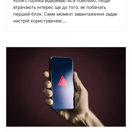
Коли сторінка відкривається повільно, люди
втрачають інтерес ще до того, як побачать
перший блок. Саме момент завантаження задає
настрій користувачеві:…