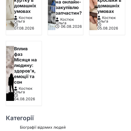
куртку в
кросівки в
на онлайн-
домашніх
домашніх
закупівлю
умовах
умовах
запчастин?
Костюк
Костюк
Костюк
Ольга
Ольга
Ольга
06.08.2026
07.08.2026
05.08.2026
Вплив
фаз
Місяця на
людину:
здоров’я,
емоції та
сон
Костюк
Ольга
04.08.2026
Категорії
Біографії відомих людей