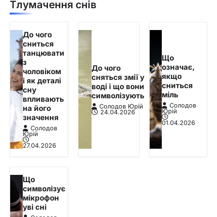
Тлумачення снів
До чого
сниться
танцювати
Що
з
означає,
До чого
чоловіком
якщо
сняться змії у
і як деталі
сниться
воді і що вони
сну
міль
символізують
впливають
Солодов
Солодов Юрій
на його
Юрій
24.04.2026
значення
01.04.2026
Солодов
Юрій
27.04.2026
Що
символізує
мікрофон
уві сні