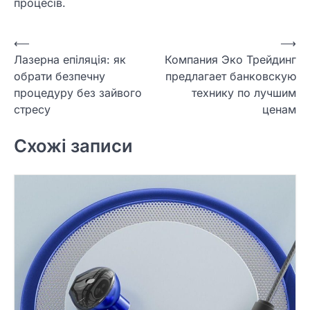
процесів.
Навігація
⟵
⟶
Лазерна епіляція: як
Компания Эко Трейдинг
записів
обрати безпечну
предлагает банковскую
процедуру без зайвого
технику по лучшим
стресу
ценам
Схожі записи