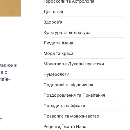
Гороскопи та Астрологія
Для дітей
Здоровʼя
Культура та література
Люди та Імена
Мода та краса
Молитви та Духовні практики
также в
е с
Нумерологія
лайн-
Подорожі та відпочинок
Поздоровлення та Привітання
Поради та лайфхаки
Правопис та мовознавство
т
Рецепти, Їжа та Напої