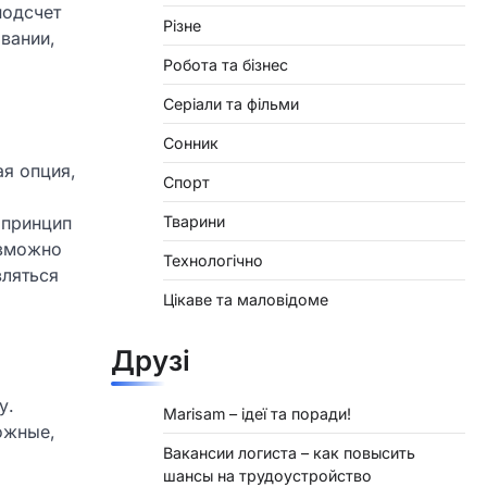
подсчет
Різне
вании,
Робота та бізнес
Серіали та фільми
Сонник
ая опция,
Спорт
Тварини
 принцип
озможно
Технологічно
вляться
Цікаве та маловідоме
Друзі
у.
Marisam – ідеї та поради!
ожные,
Вакансии логиста – как повысить
шансы на трудоустройство