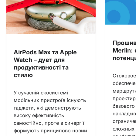
Прошив
Merlin:
AirPods Max та Apple
потенц
Watch – дует для
продуктивності та
стилю
Стоково
обеспеч
маршрут
У сучасній екосистемі
проектир
мобільних пристроїв існують
базового
гаджети, які демонструють
накладыв
високу ефективність
ограниче
самостійно, проте в синергії
сложных 
формують принципово новий