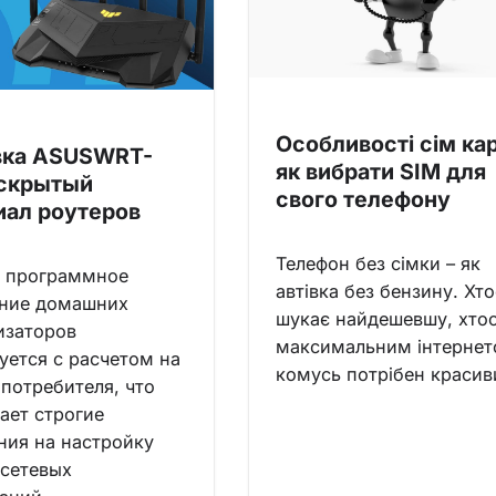
Особливості сім кар
ка ASUSWRT-
як вибрати SIM для
 скрытый
свого телефону
иал роутеров
Телефон без сімки – як
е программное
автівка без бензину. Хт
ение домашних
шукає найдешевшу, хтос
изаторов
максимальним інтернет
уется с расчетом на
комусь потрібен краси
 потребителя, что
ает строгие
ния на настройку
сетевых