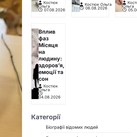
Костюк
Кос
Костюк Ольга
Ольга
Ольга
06.08.2026
07.08.2026
05.0
Вплив
фаз
Місяця
на
людину:
здоров’я,
емоції та
сон
Костюк
Ольга
04.08.2026
Категорії
Біографії відомих людей