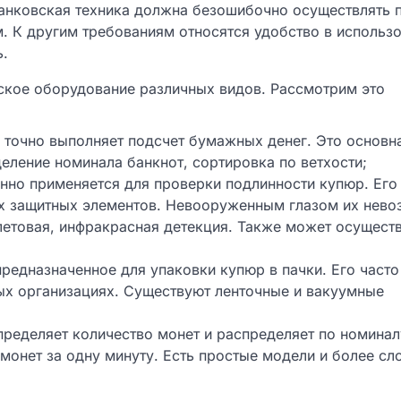
анковская техника должна безошибочно осуществлять 
м. К другим требованиям относятся удобство в использо
ь.
вское оборудование различных видов. Рассмотрим это
и точно выполняет подсчет бумажных денег. Это основн
еление номинала банкнот, сортировка по ветхости;
янно применяется для проверки подлинности купюр. Его
х защитных элементов. Невооруженным глазом их нев
олетовая, инфракрасная детекция. Также может осущест
редназначенное для упаковки купюр в пачки. Его часто
ых организациях. Существуют ленточные и вакуумные
пределяет количество монет и распределяет по номинал
монет за одну минуту. Есть простые модели и более сл