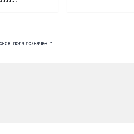
аций.…
зкові поля позначені
*