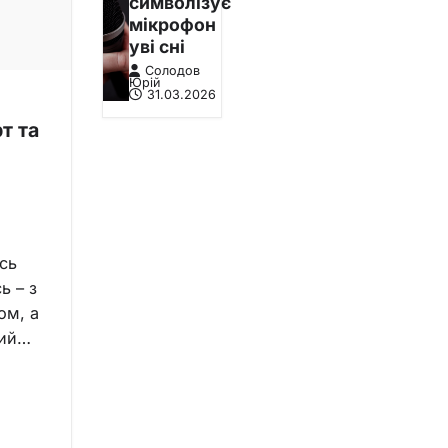
символізує
мікрофон
уві сні
Солодов
Юрій
31.03.2026
т та
ось
ь – з
ом, а
вий…