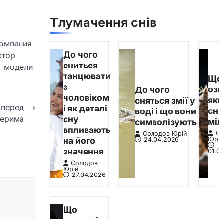
Тлумачення снів
Компания
До чого
ктор
сниться
т модели
танцювати
Щ
з
оз
До чого
чоловіком
я
сняться змії у
 перед
⟶
і як деталі
сн
воді і що вони
сну
верима
мі
символізують
впливають
Солодов Юрій
на його
Юр
24.04.2026
значення
01.
Солодов
Юрій
27.04.2026
Що