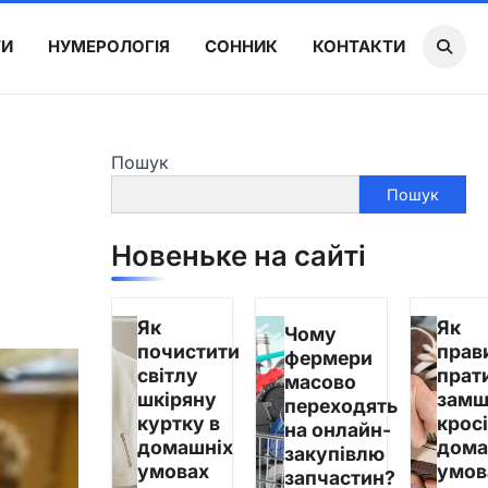
ТИ
НУМЕРОЛОГІЯ
СОННИК
КОНТАКТИ
Пошук
Пошук
Новеньке на сайті
Як
Як
Чому
почистити
прав
фермери
світлу
прат
масово
шкіряну
замш
переходять
куртку в
кросі
на онлайн-
домашніх
дома
закупівлю
умовах
умов
запчастин?