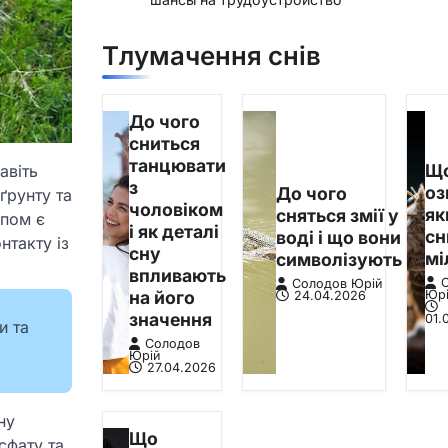
Тлумачення снів
До чого
сниться
танцювати
Щ
авіть
з
оз
До чого
ґрунту та
чоловіком
я
сняться змії у
апом є
і як деталі
сн
воді і що вони
нтакту із
сну
мі
символізують
впливають
Солодов Юрій
на його
Юр
24.04.2026
значення
01.
и та
Солодов
Юрій
27.04.2026
ну
Що
сфату та