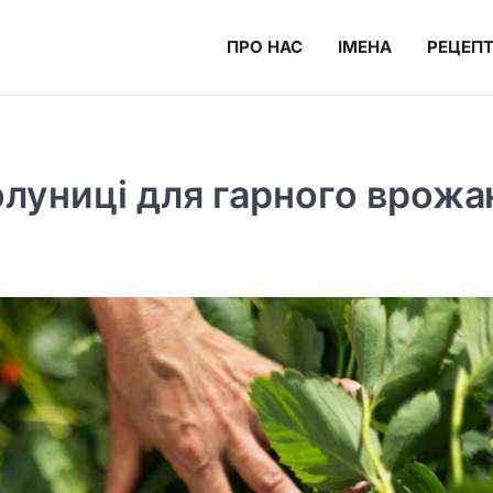
ПРО НАС
ІМЕНА
РЕЦЕП
олуниці для гарного врож