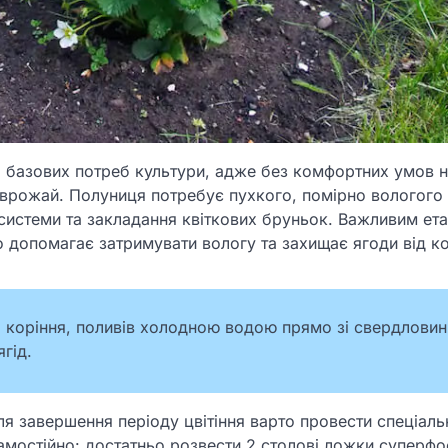
 базових потреб культури, адже без комфортних умов н
врожай. Полуниця потребує пухкого, помірно вологого 
 системи та закладання квіткових бруньок. Важливим ет
допомагає затримувати вологу та захищає ягоди від ко
 коріння, поливів холодною водою прямо зі свердловин
гід.
ля завершення періоду цвітіння варто провести спеціаль
мостійно: достатньо розвести 2 столові ложки суперфо