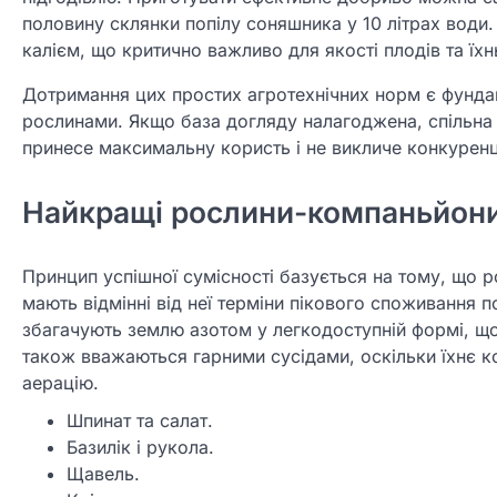
половину склянки попілу соняшника у 10 літрах води
калієм, що критично важливо для якості плодів та їхн
Дотримання цих простих агротехнічних норм є фунда
рослинами. Якщо база догляду налагоджена, спільна
принесе максимальну користь і не викличе конкуренці
Найкращі рослини-компаньйони
Принцип успішної сумісності базується на тому, що р
мають відмінні від неї терміни пікового споживання 
збагачують землю азотом у легкодоступній формі, що
також вважаються гарними сусідами, оскільки їхнє к
аерацію.
Шпинат та салат.
Базилік і рукола.
Щавель.