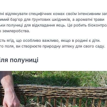
атні відлякувати специфічних комах своїм інтенсивним за
мий бар’єр для ґрунтових шкідників, а ароматні трави
ки полуниці для відкладання яєць. Це робить біоконтро
о землеробства.
сть ягід, що особливо важливо, якщо в родині є діти.
го поля, ви створюєте природну аптеку для свого саду.
іля полуниці