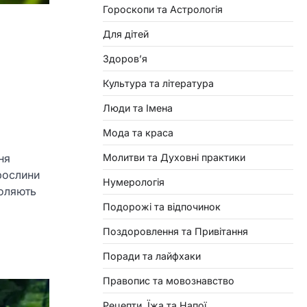
Гороскопи та Астрологія
Для дітей
Здоровʼя
Культура та література
Люди та Імена
Мода та краса
Молитви та Духовні практики
ня
рослини
Нумерологія
воляють
Подорожі та відпочинок
Поздоровлення та Привітання
Поради та лайфхаки
Правопис та мовознавство
Рецепти, Їжа та Напої