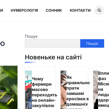
ТИ
НУМЕРОЛОГІЯ
СОННИК
КОНТАКТИ
Пошук
аю
Пошук
Новеньке на сайті
Впли
Як
фаз
Чому
правильно
Міся
фермери
прати
на
масово
замшеві
люди
переходять
кросівки в
здор
на онлайн-
домашніх
емоц
закупівлю