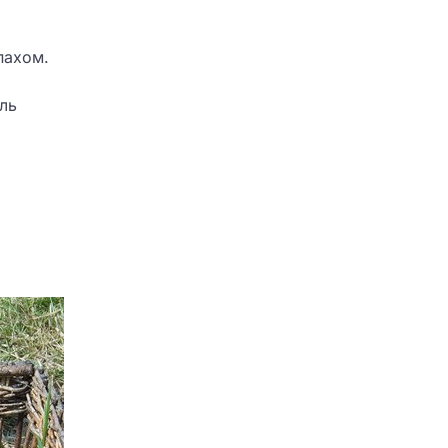
пахом.
ль