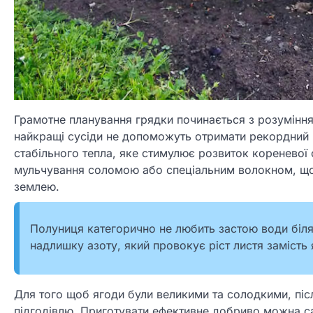
Грамотне планування грядки починається з розуміння
найкращі сусіди не допоможуть отримати рекордний 
стабільного тепла, яке стимулює розвиток кореневої
мульчування соломою або спеціальним волокном, що 
землею.
Полуниця категорично не любить застою води біля
надлишку азоту, який провокує ріст листя замість я
Для того щоб ягоди були великими та солодкими, піс
підгодівлю. Приготувати ефективне добриво можна са