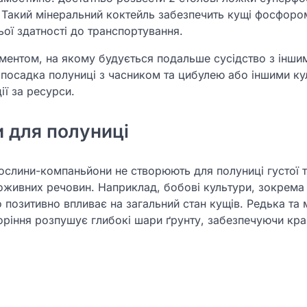
. Такий мінеральний коктейль забезпечить кущі фосфором
ьої здатності до транспортування.
ментом, на якому будується подальше сусідство з інши
 посадка полуниці з часником та цибулею або іншими к
ї за ресурси.
 для полуниці
ослини-компаньйони не створюють для полуниці густої ті
поживних речовин. Наприклад, бобові культури, зокрема
 позитивно впливає на загальний стан кущів. Редька та
оріння розпушує глибокі шари ґрунту, забезпечуючи кр