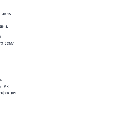
ликих
дки.
.
р землі
ь
, які
нфекцій