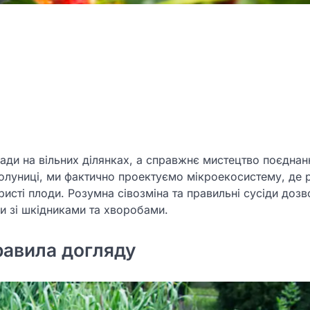
ади на вільних ділянках, а справжнє мистецтво поєднан
полуниці, ми фактично проектуємо мікроекосистему, де 
исті плоди. Розумна сівозміна та правильні сусіди доз
и зі шкідниками та хворобами.
равила догляду