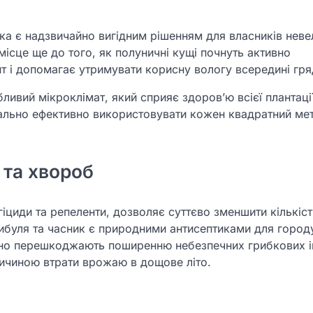
ика є надзвичайно вигідним рішенням для власників неве
місце ще до того, як полуничні кущі почнуть активно
т і допомагає утримувати корисну вологу всередині гря
ливий мікроклімат, який сприяє здоров’ю всієї плантації
ально ефективно використовувати кожен квадратний мет
 та хвороб
гіциди та репеленти, дозволяє суттєво зменшити кількіст
ибуля та часник є природними антисептиками для городу
ивно перешкоджають поширенню небезпечних грибкових і
причиною втрати врожаю в дощове літо.