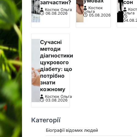
умовах
сон
запчастин?
Костюк
Кос
Костюк Ольга
Ольга
Ольга
06.08.2026
05.08.2026
04.08.
Сучасні
методи
діагностики
цукрового
діабету: що
потрібно
знати
кожному
Костюк Ольга
03.08.2026
Категорії
Біографії відомих людей