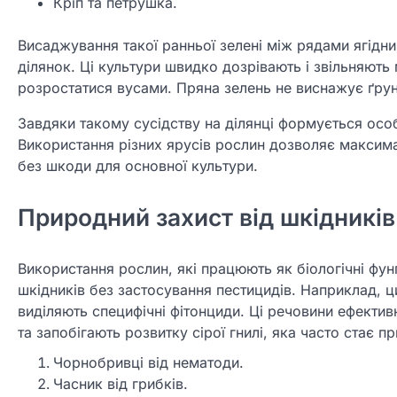
Кріп та петрушка.
Висаджування такої ранньої зелені між рядами ягідн
ділянок. Ці культури швидко дозрівають і звільняють 
розростатися вусами. Пряна зелень не виснажує ґрун
Завдяки такому сусідству на ділянці формується особ
Використання різних ярусів рослин дозволяє максим
без шкоди для основної культури.
Природний захист від шкідників
Використання рослин, які працюють як біологічні фун
шкідників без застосування пестицидів. Наприклад, ц
виділяють специфічні фітонциди. Ці речовини ефект
та запобігають розвитку сірої гнилі, яка часто стає 
Чорнобривці від нематоди.
Часник від грибків.