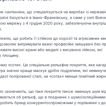
к сантехніки, що спеціалізується на виробах із нержаві
раїні базується в Івано-Франківську, а саме у селі Вовч
свою мережу з 4 грудня 2020 року, забезпечуючи внутрі
.
ікелю, що робить її стійкою до корозії та агресивних м
дозволяє витримувати важкі професійні змішувачі без п
лювати високі крани або моделі з висувною лійкою, які
у площину.
нею «соти». Це спеціальне рельєфне покриття, яке нага
стура значно краще маскує дрібні подряпини, які неминуч
ладкої полірованої сталі, на «сотах» менше помітний жир
асто зазначають, що таке покриття також зменшує шум ві
бивається об рельєф, що в поєднанні з шумоізоляційними
е робить бренд конкурентоспроможним у порівнянні з 