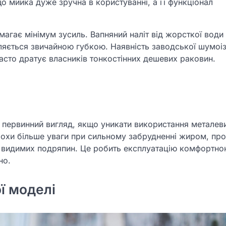
що мийка дуже зручна в користуванні, а її функціонал
агає мінімум зусиль. Вапняний наліт від жорсткої води 
ляється звичайною губкою. Наявність заводської шумоіз
часто дратує власників тонкостінних дешевих раковин.
й первинний вигляд, якщо уникати використання металев
трохи більше уваги при сильному забрудненні жиром, про
з видимих подряпин. Це робить експлуатацію комфортно
но.
ї моделі