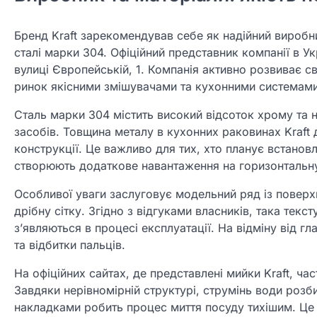
Бренд Kraft зарекомендував себе як надійний виробни
сталі марки 304. Офіційний представник компанії в Ук
вулиці Європейській, 1. Компанія активно розвиває 
ринок якісними змішувачами та кухонними системами
Сталь марки 304 містить високий відсоток хрому та н
засобів. Товщина металу в кухонних раковинах Kraft 
конструкції. Це важливо для тих, хто планує встанов
створюють додаткове навантаження на горизонтальн
Особливої уваги заслуговує модельний ряд із поверх
дрібну сітку. Згідно з відгуками власників, така тек
з’являються в процесі експлуатації. На відміну від г
та відбитки пальців.
На офіційних сайтах, де представлені мийки Kraft, ч
Завдяки нерівномірній структурі, струмінь води роз
накладками робить процес миття посуду тихішим. Ц