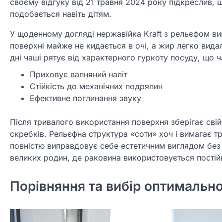
своєму відгуку від 21 травня 2024 року підкреслив, 
подобається навіть дітям.
У щоденному догляді нержавійка Kraft з рельєфом вим
поверхні майже не кидається в очі, а жир легко вида
дні чаші рятує від характерного гуркоту посуду, що 
Приховує вапняний наліт
Стійкість до механічних подряпин
Ефективне поглинання звуку
Після тривалого використання поверхня зберігає сві
скребків. Рельєфна структура «соти» хоч і вимагає 
повністю виправдовує себе естетичним виглядом бе
великих родин, де раковина використовується постій
Порівняння та вибір оптимально