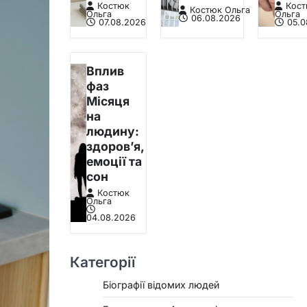
Костюк
Кос
Костюк Ольга
Ольга
Ольга
06.08.2026
07.08.2026
05.0
Вплив
фаз
Місяця
на
людину:
здоров’я,
емоції та
сон
Костюк
Ольга
04.08.2026
Категорії
Біографії відомих людей