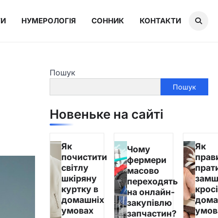
ТИ
НУМЕРОЛОГІЯ
СОННИК
КОНТАКТИ
Пошук
Пошук
Новеньке на сайті
Як
Як
Чому
почистити
прав
фермери
світлу
прат
масово
шкіряну
замш
переходять
куртку в
кросі
на онлайн-
домашніх
дома
закупівлю
умовах
умов
запчастин?