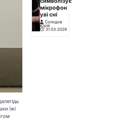
символізує
мікрофон
уві сні
Солодов
Юрій
31.03.2026
далегідь
шки їжі
ягом