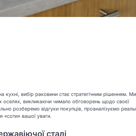
а кухні, вибір раковини стає стратегічним рішенням. М
ких оселях, викликаючи чимало обговорень щодо своєї
тально розберемо відгуки покупців, проаналізуємо реаль
тя «соти» вашої уваги.
ержавіючої сталі