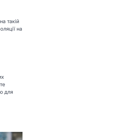
на такій
оляції на
их
те
ю для