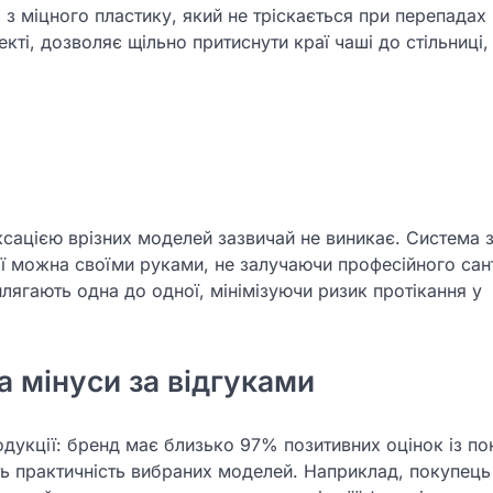
 з міцного пластику, який не тріскається при перепадах
ті, дозволяє щільно притиснути краї чаші до стільниці,
ксацією врізних моделей зазвичай не виникає. Система з
ї можна своїми руками, не залучаючи професійного сант
рилягають одна до одної, мінімізуючи ризик протікання у
а мінуси за відгуками
одукції: бренд має близько 97% позитивних оцінок із по
ають практичність вибраних моделей. Наприклад, покупець