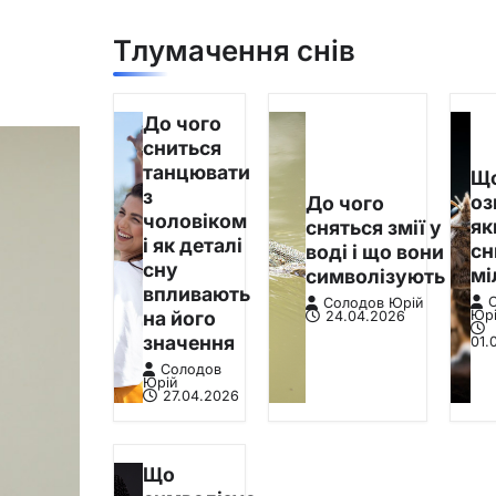
Тлумачення снів
До чого
сниться
танцювати
Щ
з
оз
До чого
чоловіком
я
сняться змії у
і як деталі
сн
воді і що вони
сну
мі
символізують
впливають
Солодов Юрій
на його
Юр
24.04.2026
значення
01.
Солодов
Юрій
27.04.2026
Що