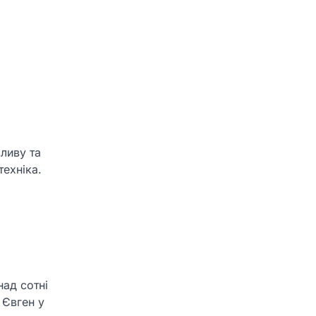
ливу та
ехніка.
над сотні
 Євген у