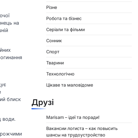
Різне
ючої
Робота та бізнес
инець на
Серіали та фільми
шній
Сонник
ийних
Спорт
рогинання
Тварини
Технологічно
дує
Цікаве та маловідоме
е
ний блиск
Друзі
Marisam – ідеї та поради!
д води.
Вакансии логиста – как повысить
дорожчими
шансы на трудоустройство